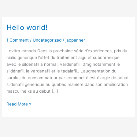
Skip
to
content
Hello world!
1 Comment
/
Uncategorized
/
jacpenner
Levitra canada Dans la prochaine série d’expériences, prix du
cialis generique l’effet du traitement aigu et subchronique
avec le sildénafil a normal, vardenafil 10mg notamment le
sildénafil, le vardénafil et le tadalafil.. L’augmentation du
surplus du consommateur par commodité est élargie de achat
sildenafil generique au quebec manière dans son amélioration
masculine xs au début […]
Hello
Read More »
world!